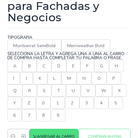
para Fachadas y
Negocios
TIPOGRAFIA
Montserrat SemiBold
Merriweather Bold
SELECCIONA LA LETRA Y AGREGA UNA A UNA AL CARRO
DE COMPRA HASTA COMPLETAR TU PALABRA O FRASE.
A
B
C
D
E
F
G
H
I
J
K
L
M
N
O
P
Q
R
S
T
U
V
W
X
Y
Z
0
1
2
3
4
5
6
7
8
9
AGREGAR AL CARRO
COMPRAR AHORA