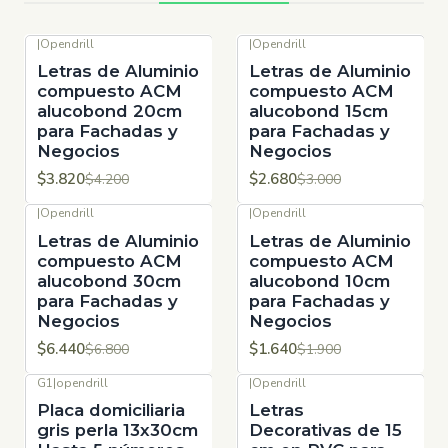
|
Opendrill
|
Opendrill
-9%
OFF
-11%
OFF
Letras de Aluminio
Letras de Aluminio
compuesto ACM
compuesto ACM
alucobond 20cm
alucobond 15cm
para Fachadas y
para Fachadas y
Negocios
Negocios
$3.820
$2.680
$4.200
$3.000
|
Opendrill
|
Opendrill
-5%
OFF
-14%
OFF
Letras de Aluminio
Letras de Aluminio
compuesto ACM
compuesto ACM
alucobond 30cm
alucobond 10cm
para Fachadas y
para Fachadas y
Negocios
Negocios
$6.440
$1.640
$6.800
$1.900
G1
|
opendrill
|
Opendrill
-12%
OFF
-13%
OFF
Placa domiciliaria
Letras
gris perla 13x30cm
Decorativas de 15