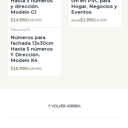
Hasta 5 números
cm en PVC para
y dirección.
Hogar, Negocios y
Modelo G1
Eventos
$14.990
$1.990
$16.990
$2.300
desde
K4
|
opendrill
-11%
OFF
Números para
fachada 13x30cm
Hasta 5 números
Y Dirección.
Modelo K4
$16.990
$18.990
VOLVER ARRIBA