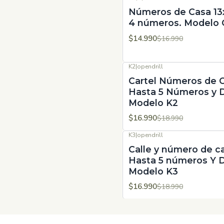
-12%
OFF
Números de Casa 1
4 números. Modelo 
$14.990
$16.990
K2
|
opendrill
-11%
OFF
Cartel Números de 
Hasta 5 Números y D
Modelo K2
$16.990
$18.990
K3
|
opendrill
-11%
OFF
Calle y número de c
Hasta 5 números Y D
Modelo K3
$16.990
$18.990