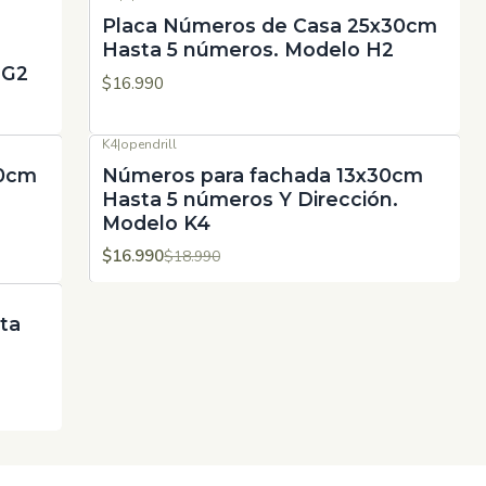
Placa Números de Casa 25x30cm
Hasta 5 números. Modelo H2
 G2
$16.990
K4
|
opendrill
-11%
OFF
30cm
Números para fachada 13x30cm
.
Hasta 5 números Y Dirección.
Modelo K4
$16.990
$18.990
ta