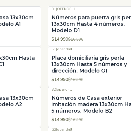
D1
|
OPENDRILL
-12%
OFF
asa 13x30cm
Números para puerta gris per
odelo A1
13x30cm Hasta 4 números.
Modelo D1
$14.990
$16.990
G1
|
opendrill
-12%
OFF
3x30cm Hasta
Placa domiciliaria gris perla
C1
13x30cm Hasta 5 números y
dirección. Modelo G1
$14.990
$16.990
B2
|
opendrill
-12%
OFF
asa 13x30cm
Números de Casa exterior
odelo A2
imitación madera 13x30cm H
5 números. Modelo B2
$14.990
$16.990
G2
|
opendrill