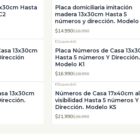
-12%
OFF
3x30cm Hasta
Placa domiciliaria imitación
C2
madera 13x30cm Hasta 5
números y dirección. Modelo
$14.990
$16.990
K1
|
opendrill
-11%
OFF
Casa 13x30cm
Placa Números de Casa 13x
irección
Hasta 5 números Y Dirección
Modelo K1
$16.990
$18.990
K5
|
opendrill
-19%
OFF
asa 13x30cm
Números de Casa 17x40cm al
irección.
visibilidad Hasta 5 números Y
Dirección. Modelo K5
$21.990
$26.990