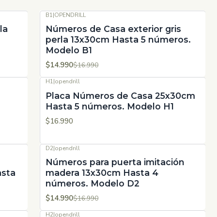
B1
|
OPENDRILL
-12%
OFF
la
Números de Casa exterior gris
perla 13x30cm Hasta 5 números.
Modelo B1
$14.990
$16.990
H1
|
opendrill
Placa Números de Casa 25x30cm
Hasta 5 números. Modelo H1
$16.990
D2
|
opendrill
-12%
OFF
Números para puerta imitación
asta
madera 13x30cm Hasta 4
números. Modelo D2
$14.990
$16.990
H2
|
opendrill