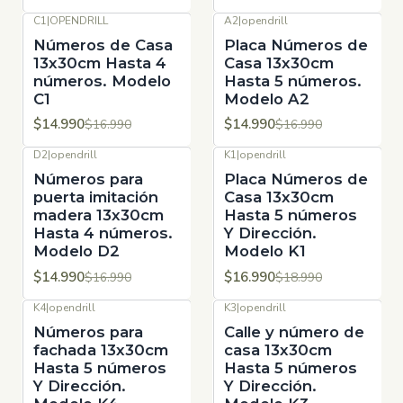
C1
|
OPENDRILL
A2
|
opendrill
-12%
OFF
-12%
OFF
Números de Casa
Placa Números de
13x30cm Hasta 4
Casa 13x30cm
números. Modelo
Hasta 5 números.
C1
Modelo A2
$14.990
$14.990
$16.990
$16.990
D2
|
opendrill
K1
|
opendrill
-12%
OFF
-11%
OFF
Números para
Placa Números de
puerta imitación
Casa 13x30cm
madera 13x30cm
Hasta 5 números
Hasta 4 números.
Y Dirección.
Modelo D2
Modelo K1
$14.990
$16.990
$16.990
$18.990
K4
|
opendrill
K3
|
opendrill
-11%
OFF
-11%
OFF
Números para
Calle y número de
fachada 13x30cm
casa 13x30cm
Hasta 5 números
Hasta 5 números
Y Dirección.
Y Dirección.