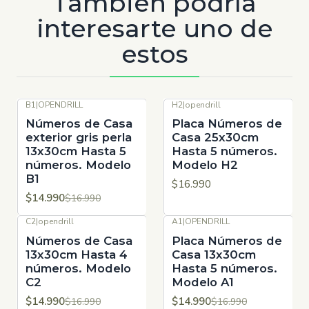
También podría
interesarte uno de
estos
B1
|
OPENDRILL
H2
|
opendrill
-12%
OFF
Números de Casa
Placa Números de
exterior gris perla
Casa 25x30cm
13x30cm Hasta 5
Hasta 5 números.
números. Modelo
Modelo H2
B1
$16.990
$14.990
$16.990
C2
|
opendrill
A1
|
OPENDRILL
-12%
OFF
-12%
OFF
Números de Casa
Placa Números de
13x30cm Hasta 4
Casa 13x30cm
números. Modelo
Hasta 5 números.
C2
Modelo A1
$14.990
$14.990
$16.990
$16.990