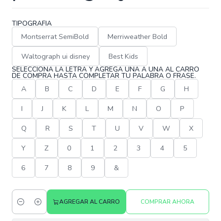
TIPOGRAFIA
Montserrat SemiBold
Merriweather Bold
Waltograph ui disney
Best Kids
SELECCIONA LA LETRA Y AGREGA UNA A UNA AL CARRO
DE COMPRA HASTA COMPLETAR TU PALABRA O FRASE.
A
B
C
D
E
F
G
H
I
J
K
L
M
N
O
P
Q
R
S
T
U
V
W
X
Y
Z
0
1
2
3
4
5
6
7
8
9
&
AGREGAR AL CARRO
COMPRAR AHORA
Cantidad