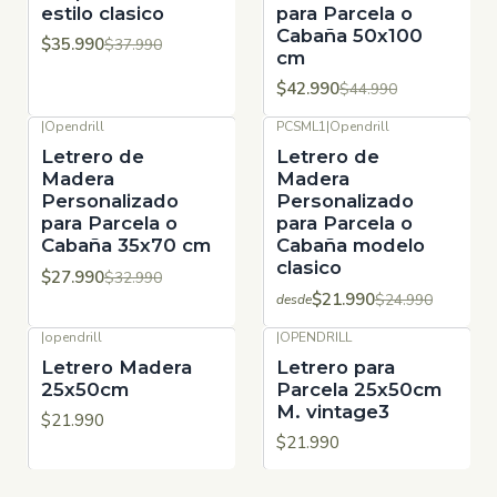
estilo clasico
para Parcela o
Cabaña 50x100
$35.990
$37.990
cm
$42.990
$44.990
|
Opendrill
PCSML1
|
Opendrill
-15%
OFF
-12%
OFF
Letrero de
Letrero de
Madera
Madera
Personalizado
Personalizado
para Parcela o
para Parcela o
Cabaña 35x70 cm
Cabaña modelo
clasico
$27.990
$32.990
$21.990
$24.990
desde
|
opendrill
|
OPENDRILL
Letrero Madera
Letrero para
25x50cm
Parcela 25x50cm
M. vintage3
$21.990
$21.990