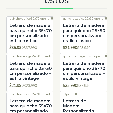
estos
quinchorustico35x70
|
opendrill
quinchoclasico25x50
|
opendrill
-5%
OFF
-8%
OFF
Letrero de madera
Letrero de madera
para quincho 35×70
para quincho 25×50
cm personalizado –
cm personalizado –
estilo rustico
estilo clasico
$35.990
$21.990
$37.990
$23.990
quinchovintage25x50
|
opendrill
quinchovintage35x70
|
opendrill
-8%
OFF
-5%
OFF
Letrero de madera
Letrero de madera
para quincho 25×50
para quincho 35×70
cm personalizado –
cm personalizado –
estilo vintage
estilo vintage
$21.990
$35.990
$23.990
$37.990
quinchoclasico35x70
|
opendrill
|
Opendrill
-5%
OFF
-4%
OFF
Letrero de madera
Letrero de
para quincho 35×70
Madera
cm personalizado –
Personalizado