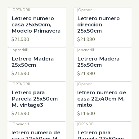
|
OPENDRILL
|
Opendrill
Letrero numero
Letrero numero
casa 25x50cm,
direccion
Modelo Primavera
25x50cm
$21.990
$21.990
|
opendrill
|
opendrill
Letrero Madera
Letrero Madera
25x50cm
25x50cm
$21.990
$21.990
|
OPENDRILL
|
Opendrill
Letrero para
letrero numero de
Parcela 25x50cm
casa 22x40cm M.
M. vintage3
mixto
$21.990
$11.600
|
Opendrill
|
OPENDRILL
letrero numero de
Letrero para
casa 22x40cm M.
Parcela 27x50cm