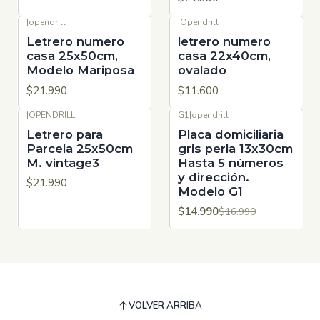
|
opendrill
|
Opendrill
Letrero numero
letrero numero
casa 25x50cm,
casa 22x40cm,
Modelo Mariposa
ovalado
$21.990
$11.600
|
OPENDRILL
G1
|
opendrill
-12%
OFF
Letrero para
Placa domiciliaria
Parcela 25x50cm
gris perla 13x30cm
M. vintage3
Hasta 5 números
y dirección.
$21.990
Modelo G1
$14.990
$16.990
VOLVER ARRIBA